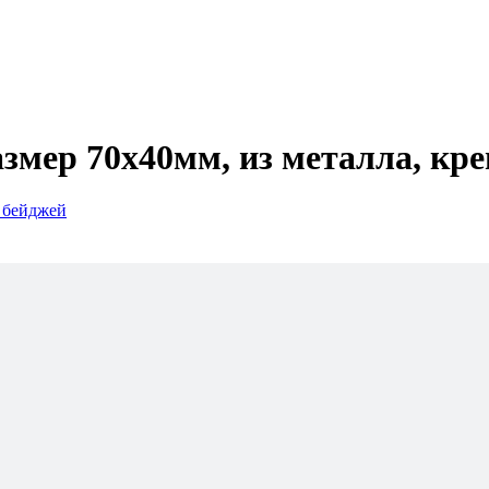
змер 70х40мм, из металла, кр
ь бейджей