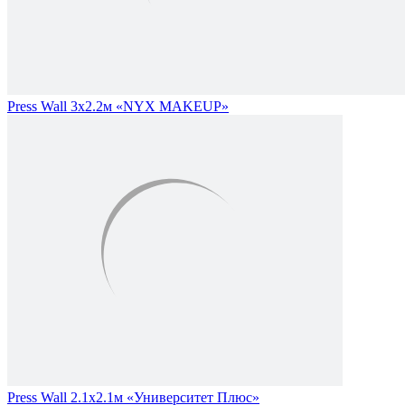
Press Wall 3х2.2м «NYX MAKEUP»
Press Wall 2.1х2.1м «Университет Плюс»