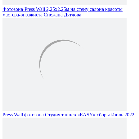
Фотозона-Press Wall 2,25х2,25м на стену салона красоты
мастера-визажиста Снежана Дятлова
Press Wall фотозона Cтудия танцев «EASY» сборы Июль 2022