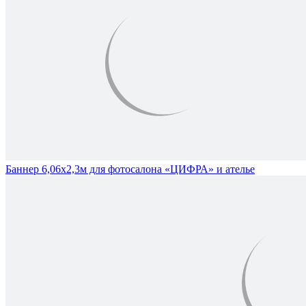
Баннер 6,06х2,3м для фотосалона «ЦИФРА» и ателье