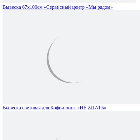
Вывеска 67х100см «Сервисный центр «Мы рядом»
Вывеска световая для Кофе-поинт «НЕ ZПАТЬ»