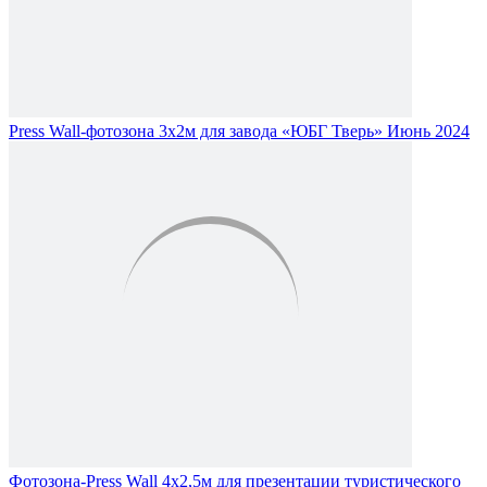
Press Wall-фотозона 3х2м для завода «ЮБГ Тверь» Июнь 2024
Фотозона-Press Wall 4х2,5м для презентации туристического