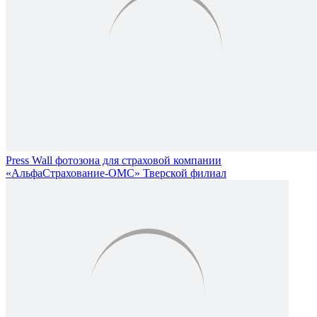
Press Wall фотозона для страховой компании
«АльфаСтрахование-ОМС» Тверской филиал