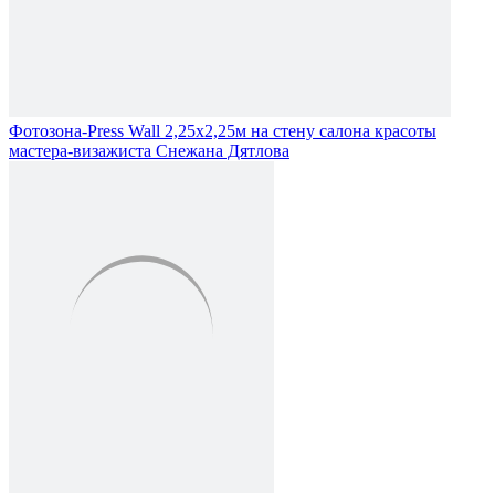
Фотозона-Press Wall 2,25х2,25м на стену салона красоты
мастера-визажиста Снежана Дятлова