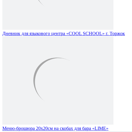
Дневник для языкового центра «COOL SCHOOL» г. Торжок
Меню-брошюра 20x20см на скобах для бара «LIME»