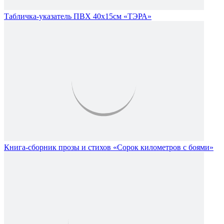
Табличка-указатель ПВХ 40х15см «ТЭРА»
Книга-сборник прозы и стихов «Сорок километров с боями»