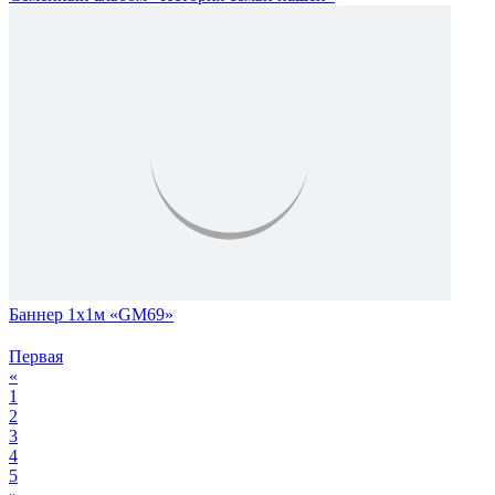
Баннер 1х1м «GM69»
Первая
«
1
2
3
4
5