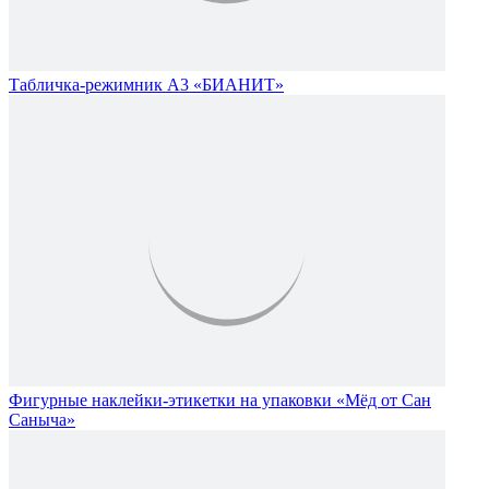
Табличка-режимник А3 «БИАНИТ»
Фигурные наклейки-этикетки на упаковки «Мёд от Сан
Саныча»