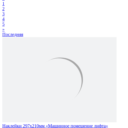
1
2
3
4
5
»
Последняя
Наклейки 297х210мм «Машинное помещение лифта»