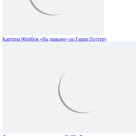
Картина 90х60см «На драконе» по Гарри Поттеру