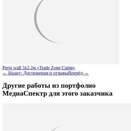
Press wall 3х2,2м «Trade Zone Camp»
←
Назад
↑
Достижения и отзывы
Вперёд
→
Другие работы из портфолио
МедиаСпектр
для этого заказчика