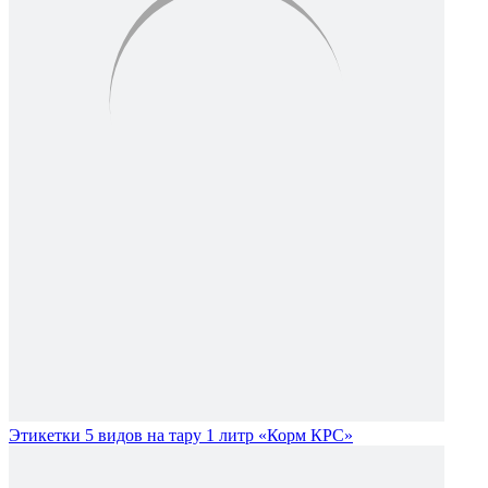
Этикетки 5 видов на тару 1 литр «Корм КРС»