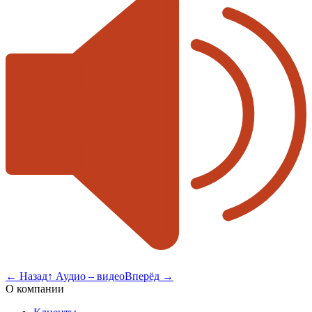
←
Назад
↑
Аудио – видео
Вперёд
→
О компании