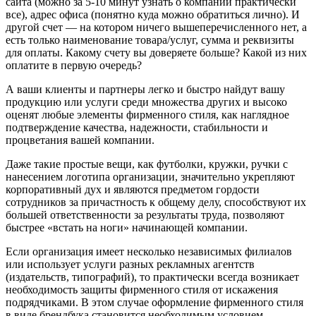
сайта (можно за 5-10 минут узнать о компании практически
все), адрес офиса (понятно куда можно обратиться лично). И
другой счет — на котором ничего вышеперечисленного нет, а
есть только наименование товара/услуг, сумма и реквизиты
для оплаты. Какому счету вы доверяете больше? Какой из них
оплатите в первую очередь?
А ваши клиенты и партнеры легко и быстро найдут вашу
продукцию или услуги среди множества других и высоко
оценят любые элементы фирменного стиля, как наглядное
подтверждение качества, надежности, стабильности и
процветания вашей компании.
Даже такие простые вещи, как футболки, кружки, ручки с
нанесением логотипа организации, значительно укрепляют
корпоративный дух и являются предметом гордости
сотрудников за причастность к общему делу, способствуют их
большей ответственности за результаты труда, позволяют
быстрее «встать на ноги» начинающей компании.
Если организация имеет несколько независимых филиалов
или использует услуги разных рекламных агентств
(издательств, типографий), то практически всегда возникает
необходимость защиты фирменного стиля от искажения
подрядчиками. В этом случае оформление фирменного стиля
в виде брендбука становится необходимым условием