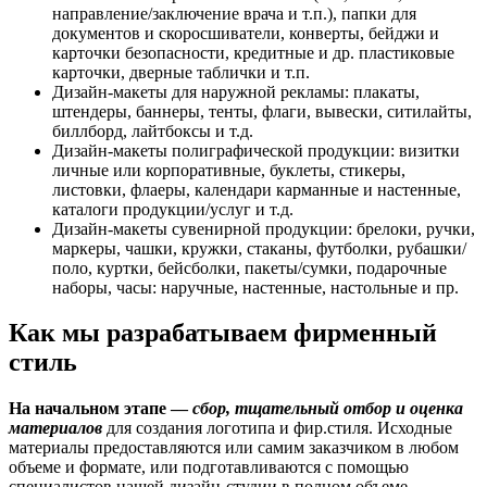
направление/заключение врача и т.п.), папки для
документов и скоросшиватели, конверты, бейджи и
карточки безопасности, кредитные и др. пластиковые
карточки, дверные таблички и т.п.
Дизайн-макеты для наружной рекламы: плакаты,
штендеры, баннеры, тенты, флаги, вывески, ситилайты,
биллборд, лайтбоксы и т.д.
Дизайн-макеты полиграфической продукции: визитки
личные или корпоративные, буклеты, стикеры,
листовки, флаеры, календари карманные и настенные,
каталоги продукции/услуг и т.д.
Дизайн-макеты сувенирной продукции: брелоки, ручки,
маркеры, чашки, кружки, стаканы, футболки, рубашки/
поло, куртки, бейсболки, пакеты/сумки, подарочные
наборы, часы: наручные, настенные, настольные и пр.
Как мы разрабатываем фирменный
стиль
На начальном этапе —
сбор, тщательный отбор и оценка
материалов
для создания логотипа и фир.стиля. Исходные
материалы предоставляются или самим заказчиком в любом
объеме и формате, или подготавливаются с помощью
специалистов нашей дизайн-студии в полном объеме.